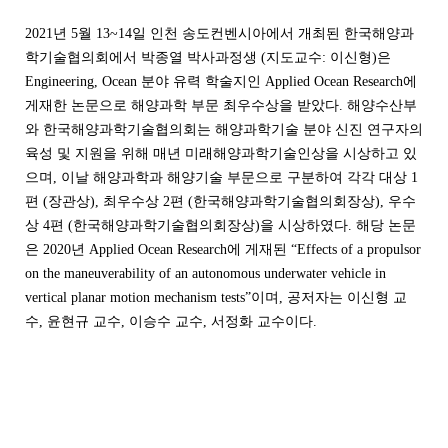
2021
년
5
월
13~14
일 인천 송도컨벤시아에서 개최된 한국해양과
학기술협의회에서 박종열 박사과정생
(
지도교수
:
이신형
)
은
Engineering, Ocean
분야 유력 학술지인
Applied Ocean Research
에
게재한 논문으로 해양과학 부문 최우수상을 받았다
.
해양수산부
와 한국해양과학기술협의회는 해양과학기술 분야 신진 연구자의
육성 및 지원을 위해 매년 미래해양과학기술인상을 시상하고 있
으며
,
이날 해양과학과 해양기술 부문으로 구분하여 각각 대상
1
편
(
장관상
),
최우수상
2
편
(
한국해양과학기술협의회장상
),
우수
상
4
편
(
한국해양과학기술협의회장상
)
을 시상하였다
.
해당 논문
은
2020
년
Applied Ocean Research
에 게재된
“Effects of a propulsor
on the maneuverability of an autonomous underwater vehicle in
vertical planar motion mechanism tests”
이며
,
공저자는 이신형 교
수
,
윤현규 교수
,
이승수 교수
,
서정화 교수이다
.