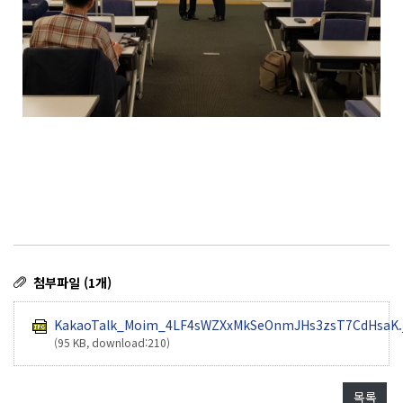
첨부파일 (1개)
KakaoTalk_Moim_4LF4sWZXxMkSeOnmJHs3zsT7CdHsaK.
(95 KB, download:210)
목록