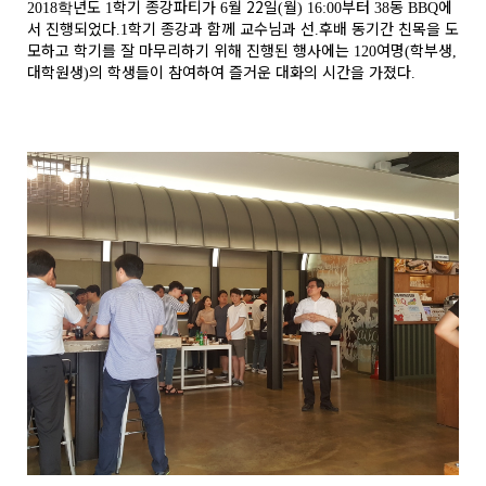
년도
학기 종강파티가
월 22
일
월
부터
동
에
2018학
1
6
(
) 16:00
38
BBQ
서 진행되었다
학기 종강과 함께 교수님과 선
후배 동기간 친목을 도
.
1
.
모하고 학기를 잘 마무리하기 위해 진행된 행사에는
여명
학부생
120
(
,
대학원생
의 학생들이 참여하여 즐거운 대화의 시간을 가졌다
)
.