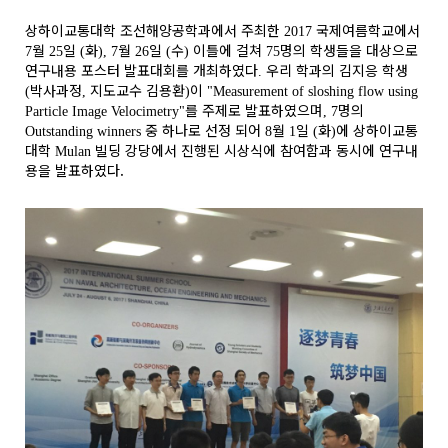
상하이교통대학 조선해양공학과에서 주최한
국제여름학교에서
2017
월
일
화
월
일
수
이틀에 걸쳐
명의 학생들을 대상으로
7
25
(
), 7
26
(
)
75
연구내용 포스터 발표대회를 개최하였다
우리 학과의 김지응 학생
.
박사과정
지도교수 김용환
이
(
,
)
"Measurement of sloshing flow using
를 주제로 발표하였으며
명의
Particle Image Velocimetry"
, 7
중 하나로 선정 되어
월
일
화
에 상하이교통
Outstanding winners
8
1
(
)
대학
빌딩 강당에서 진행된 시상식에 참여함과 동시에 연구내
Mulan
용을 발표하였다.