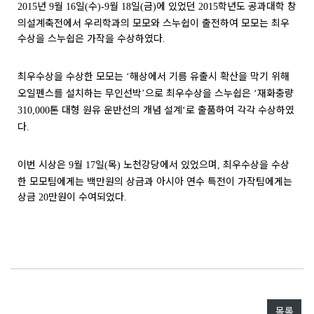
년
월
일
수
월
일
금
에 있었던
학년도 공과대학 창
2015
9
16
(
)-9
18
(
)
2015
의설계축전에서 우리학과의 모모와 스누쉽이 출전하여 모모는 최우
수상을 스누쉽은 가작을 수상하였다
.
최우수상을 수상한 모모는
해상에서 기름 유출시 확산을 막기 위해
‘
오일펜스를 설치하는 무인선박
으로 최우수상을 스누쉽은
재화충량
’
‘
톤 대형 원유 운반선의 개념 설계
로 출품하여 각각 수상하였
310,000
‘
다
.
이번 시상은
월
일
목
노천강당에서 있었으며
최우수상을 수상
9
17
(
)
,
한 모모팀에게는 백만원의 상금과 아시아 연수 특전이 가작팀에게는
상금
만원이 수여되었다
20
.
목록