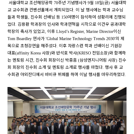
서울대학교 조선해양공학
주년 기념행사가
월
일
금
서울대학
70
9
18
(
)
교 교수회관 컨벤션홀에서 개최되었다
이 날 행사에는 학과 교수님
.
들과 학생들
진수회 선배님 등
여명이 참석하여 성황리에 진행되
,
150
었다
김용환 학과장의 인사와 학과연혁을 시작으로 이건우 공과대학
.
학장의
축사가 있었고
이후
이신
,
Lloyd’s Register, Marine Director
연사가
의 제
Tom Boardley
'Global Marine Technology Trends 2030'
목으로 초청강연을 해주셨다
이후 자랑스런 학과 선배이신 기원강
.
대표
사장
와 반석호 박사
전임소장
와 함께하
(affinity Korea
)
(KRISO
)
는 멘토링 시간
진수회 회장이신 박중흠
삼성엔지니어링 사장
진수
,
(
)
회 회장의 진수회 소개 및 멘토링 소개로 행사를 마쳤다
행사 후 교
.
수회관 야외잔디에서 바비큐 뷔페를 하며 이날 행사를 마무리하였다
.