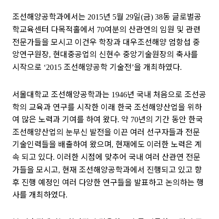
조선해양공학과에서는
년
월
일
금
동 글로벌공
2015
5
29
(
) 38
학교육센터 다목적홀에서
여분의 산관연의 임원 및 관련
70
전문가들을 모시고 이건우 학장과 대우조선해양 엄항섭 중
앙연구원장
현대중공업의 신현수 중앙기술원장의 축사를
,
시작으로
조선해양공학 기술전
을 개최하였다
‘2015
’
.
서울대학교 조선해양공학과는
년 국내 처음으로 조선공
1946
학의 교육과 연구를 시작한 이래 한국 조선해양산업을 위하
여 많은 노력과 기여를 하여 왔다
약
년의 기간 동안 한국
.
70
조선해양산업의 눈부신 발전을 이끈 여러 선구자들과 전문
기술인력들을 배출하여 왔으며
현재에도 이러한 노력은 계
,
속 되고 있다
이러한 시점에 맞추어 국내 여러 산관연 전문
.
가들을 모시고
현재 조선해양공학과에서 진행되고 있고 향
,
후 진행 예정인 여러 다양한 연구들을 발표하고 논의하는 행
사를 개최하였다
.