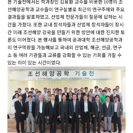
본 기술전에서는 학과장인 김용환 교수를 비롯한
명의 조
10
선해양공학과 교수들이 연구실별로 최근의 연구주제와 주요
결과들을 발표하였고
산업체 전문가들의 질문에 답하는 시
,
간을 가졌다
또한 교내 참석자들과 산업체 참석자들이 장시
.
간 미래 조선해양 강국을 만들기 위한 방안에 대한 진지한 토
론도 이어졌다
본 행사를 통하여 공과대학 조선해양공학과
.
의 연구역량을 가늠해보고 국내외 산업체
해군
선급
연구
,
,
,
소 등 여러 기관들과 교류를 강화할 수 있는 기회를 가질 수
있는 의미 있는 시간이었다
.