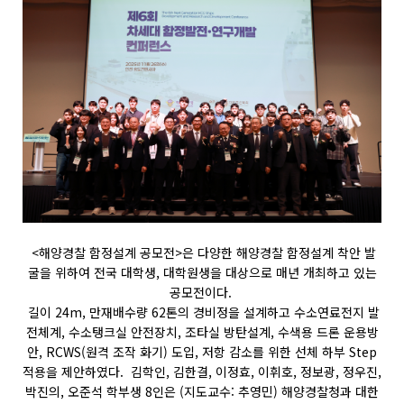
<해양경찰 함정설계 공모전>은 다양한 해양경찰 함정설계 착안 발
굴을 위하여 전국 대학생, 대학원생을 대상으로 매년 개최하고 있는
공모전이다.
길이 24m, 만재배수량 62톤의 경비정을 설계하고 수소연료전지 발
전체계, 수소탱크실 안전장치, 조타실 방탄설계, 수색용 드론 운용방
안, RCWS(원격 조작 화기) 도입, 저항 감소를 위한 선체 하부 Step
적용을 제안하였다. 김학인, 김한결, 이정효, 이휘호, 정보광, 정우진,
박진의, 오준석 학부생 8인은 (지도교수: 추영민) 해양경찰청과 대한