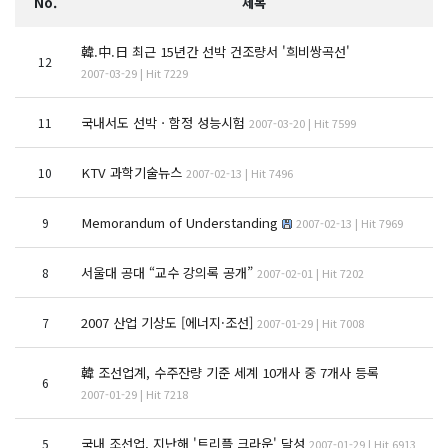
No.
제목
韓.中.日 최근 15년간 선박 건조량서 '희비쌍곡선'
12
2007-03-29 | Hit 7229
국내서도 선박ㆍ함정 성능시험
11
2007-03-20 | Hit 7599
KTV 과학기술뉴스
10
2007-02-13 | Hit 7496
Memorandum of Understanding
9
2007-02-13 | Hit 7969
서울대 공대 “교수 강의록 공개”
8
2007-02-01 | Hit 7202
2007 산업 기상도 [에너지·조선]
7
2007-01-29 | Hit 7008
韓 조선업계, 수주잔량 기준 세계 10개사 중 7개사 등록
6
2007-01-29 | Hit 7218
국내 조선업, 지난해 '트리플 크라운' 달성
5
2007-01-29 | Hit 6913