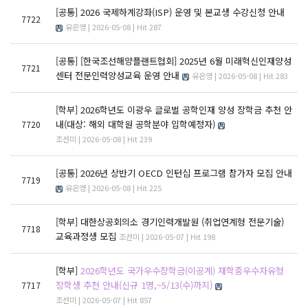
[공통]
2026 국제하계강좌(ISP) 운영 및 본교생 수강신청 안내
7722
유은영 | 2026-05-08 | Hit 287
[공통]
[한국조선해양플랜트협회] 2025년 6월 미래혁신인재양성
7721
센터 전문인력양성교육 운영 안내
유은영 | 2026-05-08 | Hit 283
[학부]
2026학년도 이광우 글로벌 공학인재 양성 장학금 추천 안
내(대상: 해외 대학원 공학분야 입학예정자)
7720
조선미 | 2026-05-08 | Hit 239
[공통]
2026년 상반기 OECD 인턴십 프로그램 참가자 모집 안내
7719
유은영 | 2026-05-08 | Hit 225
[학부]
대한상공회의소 경기인력개발원 (취업연계형 전문기술)
7718
교육과정생 모집
조선미 | 2026-05-07 | Hit 198
[학부]
2026학년도 국가우수장학금(이공계) 재학중우수자유형
장학생 추천 안내(신규 1명,~5/13(수)까지)
7717
조선미 | 2026-05-07 | Hit 857