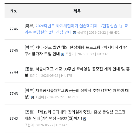
No.
제목
[학부]
2026학년도 하계계절학기 실습학기제 『현장실습 3』교
7746
과목 현장실습 2차 신청 안내
유은영 | 2026-05-22 | Hit 432
[학부]
자아-진로 발견 해외 현장체험 프로그램 <아시아지역 탐
7745
구> 참가자 모집 안내
조선미 | 2026-05-22 | Hit 237
[공통]
서울대학교 개교 80주년 축하영상 공모전 개최 안내 및 홍
7744
보
조선미 | 2026-05-22 | Hit 175
[학부]
재홍콩서울대학교총동문회 장학생 추천 (1학년 재학생 대
7743
상)
조선미 | 2026-05-22 | Hit 210
[공통]
「제15회 공과대학 창의설계축전」홍보 동영상 공모전
개최 안내(기한연장 ~6/22(월)까지)
7742
조선미 | 2026-05-22 | Hit 147