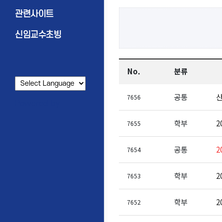
관련사이트
신임교수초빙
No.
분류
공통
산
7656
Powered by
학부
2
7655
공통
2
7654
학부
2
7653
학부
2
7652